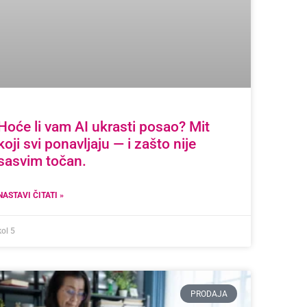
Hoće li vam AI ukrasti posao? Mit
koji svi ponavljaju — i zašto nije
sasvim točan.
NASTAVI ČITATI »
kol 5
PRODAJA