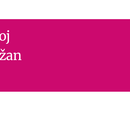
oj
ažan