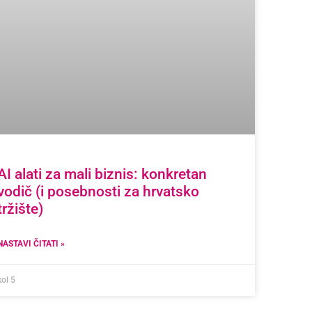
AI alati za mali biznis: konkretan
vodič (i posebnosti za hrvatsko
tržište)
NASTAVI ČITATI »
kol 5