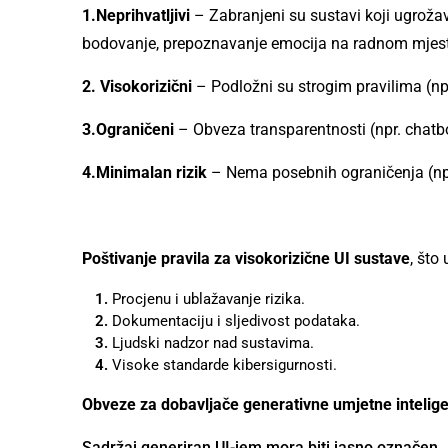
1.Neprihvatljivi
– Zabranjeni su sustavi koji ugrožava
bodovanje, prepoznavanje emocija na radnom mjest
2. Visokorizični
– Podložni su strogim pravilima (npr
3.Ograničeni
– Obveza transparentnosti (npr. chatbo
4.Minimalan rizik
– Nema posebnih ograničenja (npr
Poštivanje pravila za visokorizične UI sustave
, što 
Procjenu i ublažavanje rizika.
Dokumentaciju i sljedivost podataka.
Ljudski nadzor nad sustavima.
Visoke standarde kibersigurnosti.
Obveze za dobavljače generativne umjetne intelige
Sadržaj generiran UI-jem mora biti jasno označen.