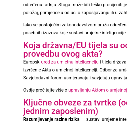
određenu radnju. Stoga može biti teško procijeniti je
položaj, primjerice u odluci o zapošljavanju ili u za
Iako se postojećim zakonodavstvom pruža određena z
posebnih izazova koje sustavi umjetne inteligencije
Koja državna/EU tijela su o
provedbu ovog akta?
Europski
ured za umjetnu inteligenciju
i tijela držav
izvršenje Akta o umjetnoj inteligenciji. Odbor za umj
Savjetodavni forum usmjeravaju i savjetuju upravlja
Ovdje pročitajte više o
upravljanju Aktom o umjetnoj i
Ključne obveze za tvrtke (o
jednim zaposlenim)
Razumijevanje razine rizika
– sustavi umjetne intelig