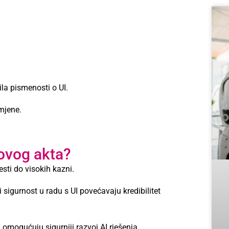
ila pismenosti o UI.
mjene.
ovog akta?
sti do visokih kazni.
sigurnost u radu s UI povećavaju kredibilitet
omogućuju sigurniji razvoj AI rješenja.