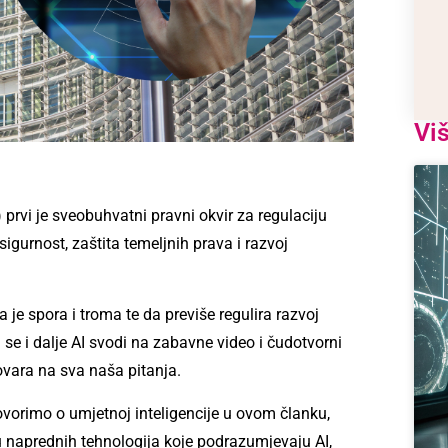
Vi
 prvi je sveobuhvatni pravni okvir za regulaciju
 sigurnost, zaštita temeljnih prava i razvoj
je spora i troma te da previše regulira razvoj
se i dalje AI svodi na zabavne video i čudotvorni
ovara na sva naša pitanja.
vorimo o umjetnoj inteligencije u ovom članku,
aprednih tehnologija koje podrazumjevaju AI,