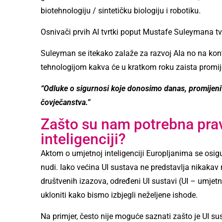
biotehnologiju / sintetičku biologiju i robotiku.
Osnivači prvih AI tvrtki poput Mustafe Suleymana t
Suleyman se itekako zalaže za razvoj AIa no na kontr
tehnologijom kakva će u kratkom roku zaista promij
“Odluke o sigurnosi koje donosimo danas, promijeni
čovječanstva.”
Zašto su nam potrebna prav
inteligenciji?
Aktom o umjetnoj inteligenciji Europljanima se osig
nudi. Iako većina UI sustava ne predstavlja nikakav 
društvenih izazova, određeni UI sustavi (UI – umjetn
ukloniti kako bismo izbjegli neželjene ishode.
Na primjer, često nije moguće saznati zašto je UI su