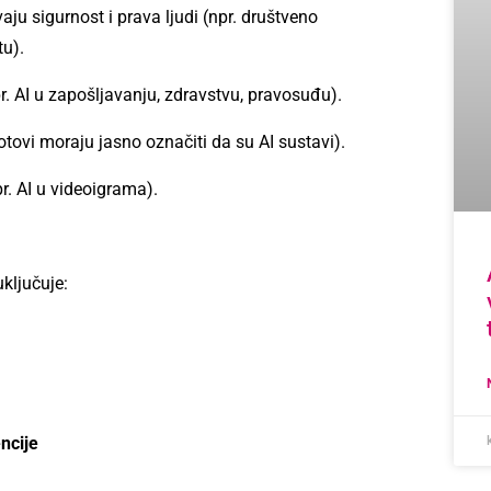
ju sigurnost i prava ljudi (npr. društveno
u).
. AI u zapošljavanju, zdravstvu, pravosuđu).
tovi moraju jasno označiti da su AI sustavi).
. AI u videoigrama).
uključuje:
ncije