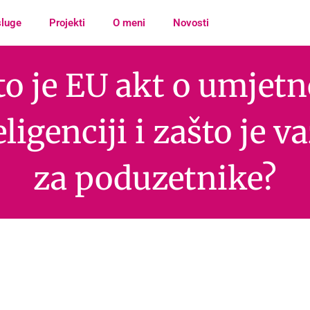
luge
Projekti
O meni
Novosti
to je EU akt o umjetn
eligenciji i zašto je v
za poduzetnike?