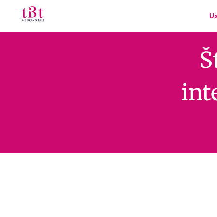
Us
Š
int