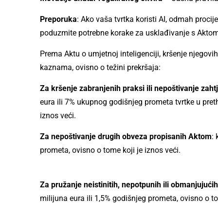
Preporuka
: Ako vaša tvrtka koristi AI, odmah procijen
poduzmite potrebne korake za usklađivanje s Aktom
Prema Aktu o umjetnoj inteligenciji, kršenje njegov
kaznama, ovisno o težini prekršaja:
Za kršenje zabranjenih praksi ili nepoštivanje zah
eura ili 7% ukupnog godišnjeg prometa tvrtke u preth
iznos veći.
Za nepoštivanje drugih obveza propisanih Aktom
:
prometa, ovisno o tome koji je iznos veći.
Za pružanje neistinitih, nepotpunih ili obmanjujući
milijuna eura ili 1,5% godišnjeg prometa, ovisno o to