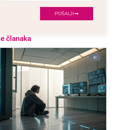
POŠALJI
še članaka
AI