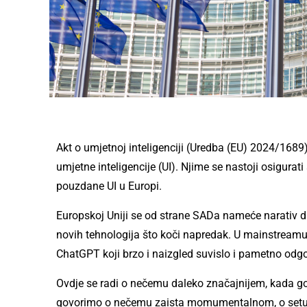
Akt o umjetnoj inteligenciji (Uredba (EU) 2024/1689)
umjetne inteligencije (UI). Njime se nastoji osigurati
pouzdane UI u Europi.
Europskoj Uniji se od strane SADa nameće narativ da 
novih tehnologija što koči napredak. U mainstreamu 
ChatGPT koji brzo i naizgled suvislo i pametno odg
Ovdje se radi o nečemu daleko značajnijem, kada go
govorimo o nečemu zaista momumentalnom, o setu n