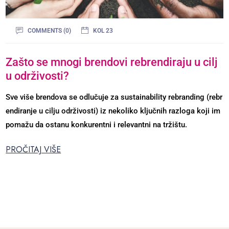
COMMENTS (0)
KOL 23
Zašto se mnogi brendovi rebrendiraju u cilj
u održivosti?
Sve više brendova se odlučuje za sustainability rebranding (rebr
endiranje u cilju održivosti) iz nekoliko ključnih razloga koji im
pomažu da ostanu konkurentni i relevantni na tržištu.
PROČITAJ VIŠE