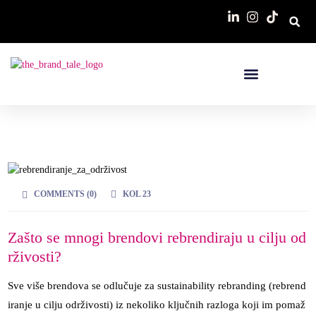
COMMENTS (
0
)
KOL 23
Zašto se mnogi brendovi rebrendiraju u cilju od
rživosti?
Sve više brendova se odlučuje za sustainability rebranding (rebrend
iranje u cilju održivosti) iz nekoliko ključnih razloga koji im pomaž