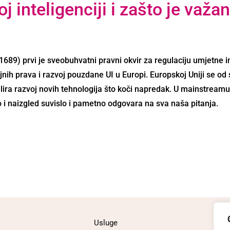
j inteligenciji i zašto je važa
689) prvi je sveobuhvatni pravni okvir za regulaciju umjetne int
eljnih prava i razvoj pouzdane UI u Europi. Europskoj Uniji se 
ulira razvoj novih tehnologija što koči napredak. U mainstreamu 
 i naizgled suvislo i pametno odgovara na sva naša pitanja.
Usluge