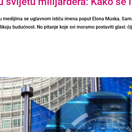
 svijetu milijardera: Kako se I
u medijima se uglavnom ističu imena poput Elona Muska, Sam
likuju budućnost. No pitanje koje svi moramo postaviti glasi: č