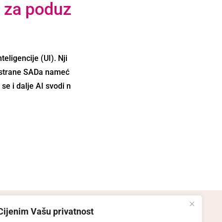
n za poduz
eligencije (UI). Nji
od strane SADa nameć
se i dalje AI svodi n
Cijenim Vašu privatnost
Moj račun