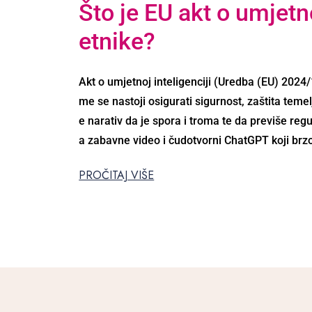
Što je EU akt o umjetno
etnike?
Akt o umjetnoj inteligenciji (Uredba (EU) 2024/1
me se nastoji osigurati sigurnost, zaštita tem
e narativ da je spora i troma te da previše reg
a zabavne video i čudotvorni ChatGPT koji brzo
PROČITAJ VIŠE