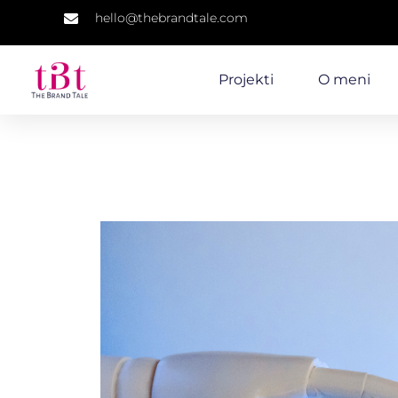
hello@thebrandtale.com
Projekti
O meni