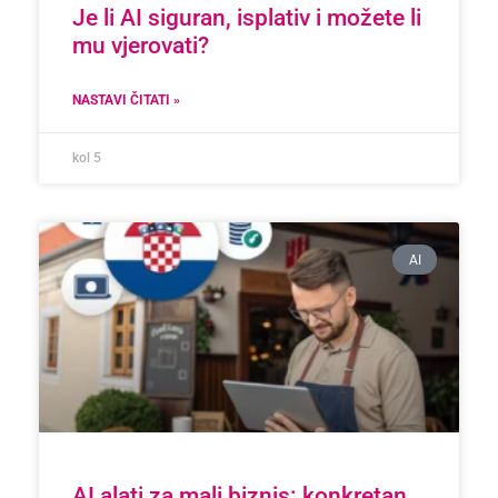
Je li AI siguran, isplativ i možete li
mu vjerovati?
NASTAVI ČITATI »
kol 5
AI
AI alati za mali biznis: konkretan