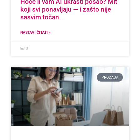
Hoće li vam AI ukrasti posao? Mit
koji svi ponavljaju — i zašto nije
sasvim točan.
NASTAVI ČITATI »
kol 5
PRODAJA