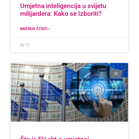
Umjetna inteligencija u svijetu
milijardera: Kako se Izboriti?
NASTAVI ČITATI »
lip 17
AI