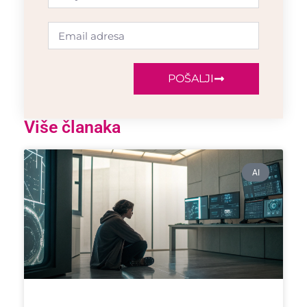
POŠALJI
Više članaka
AI