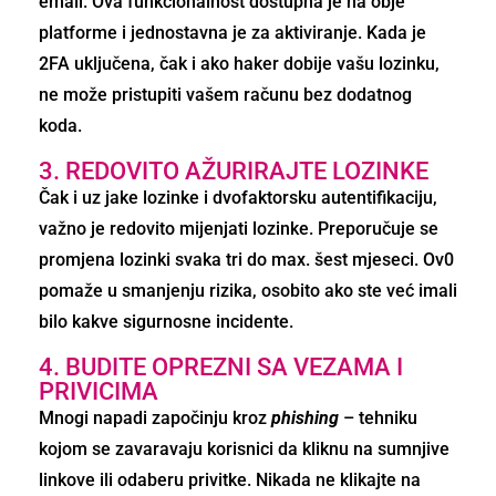
email. Ova funkcionalnost dostupna je na obje
platforme i jednostavna je za aktiviranje. Kada je
2FA uključena, čak i ako haker dobije vašu lozinku,
ne može pristupiti vašem računu bez dodatnog
koda.
3. REDOVITO AŽURIRAJTE LOZINKE
Čak i uz jake lozinke i dvofaktorsku autentifikaciju,
važno je redovito mijenjati lozinke. Preporučuje se
promjena lozinki svaka tri do max. šest mjeseci. Ov0
pomaže u smanjenju rizika, osobito ako ste već imali
bilo kakve sigurnosne incidente.
4. BUDITE OPREZNI SA VEZAMA I
PRIVICIMA
Mnogi napadi započinju kroz
phishing
– tehniku
kojom se zavaravaju korisnici da kliknu na sumnjive
linkove ili odaberu privitke. Nikada ne klikajte na