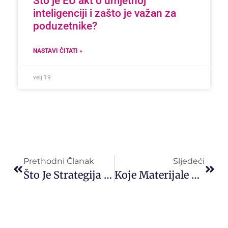
Što je EU akt o umjetnoj
inteligenciji i zašto je važan za
poduzetnike?
NASTAVI ČITATI »
velj 19
Prethodni Članak
Sljedeći
Što Je Strategija Za Prodaju I Marketing?
Koje Materijale Treba Pripremiti Za Izradu Web Stranice?