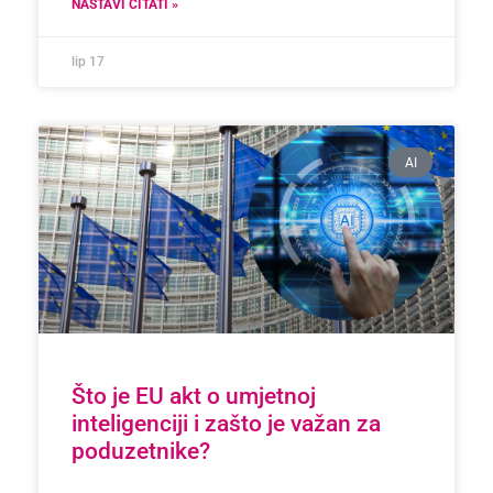
NASTAVI ČITATI »
lip 17
AI
Što je EU akt o umjetnoj
inteligenciji i zašto je važan za
poduzetnike?