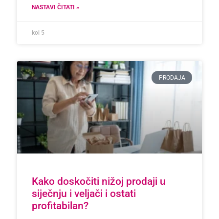
NASTAVI ČITATI »
kol 5
PRODAJA
Kako doskočiti nižoj prodaji u
siječnju i veljači i ostati
profitabilan?