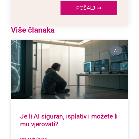
POŠALJI
Više članaka
AI
Je li AI siguran, isplativ i možete li
mu vjerovati?