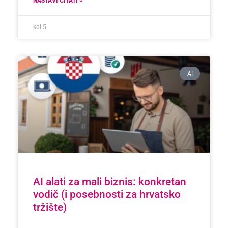
NASTAVI ČITATI »
kol 5
AI
AI alati za mali biznis: konkretan
vodič (i posebnosti za hrvatsko
tržište)