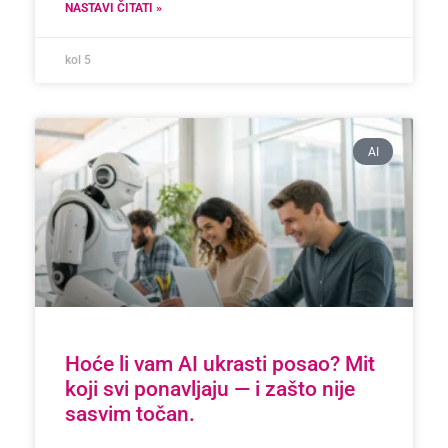
NASTAVI ČITATI »
kol 5
AI
Hoće li vam AI ukrasti posao? Mit
koji svi ponavljaju — i zašto nije
sasvim točan.