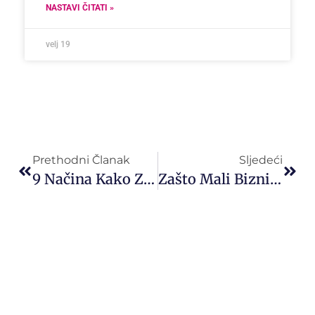
NASTAVI ČITATI »
velj 19
Prethodni Članak
Sljedeći
9 Načina Kako Zaštititi Facebook I Instagram Račun Od Hakiranja
Zašto Mali Biznis Treba Marketinšku I Prodajnu Strategiju I Kako Se Ona Razlikuje Od One Za Veće Biznise?