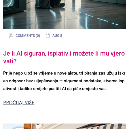
COMMENTS (0)
AUG 5
Je li AI siguran, isplativ i možete li mu vjero
vati?
Prije nego uložite vrijeme u nove alate, tri pitanja zaslužuju iskr
en odgovor bez uljepšavanja — sigurnost podataka, stvarna ispl
ativost i koliko smijete pustiti AI da piše umjesto vas.
PROČITAJ VIŠE