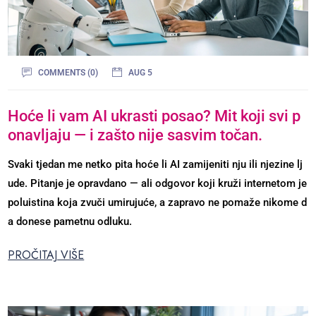
COMMENTS (0)
AUG 5
Hoće li vam AI ukrasti posao? Mit koji svi p
onavljaju — i zašto nije sasvim točan.
Svaki tjedan me netko pita hoće li AI zamijeniti nju ili njezine lj
ude. Pitanje je opravdano — ali odgovor koji kruži internetom je
poluistina koja zvuči umirujuće, a zapravo ne pomaže nikome d
a donese pametnu odluku.
PROČITAJ VIŠE