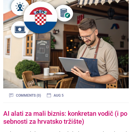
COMMENTS (0)
AUG 5
AI alati za mali biznis: konkretan vodič (i po
sebnosti za hrvatsko tržište)